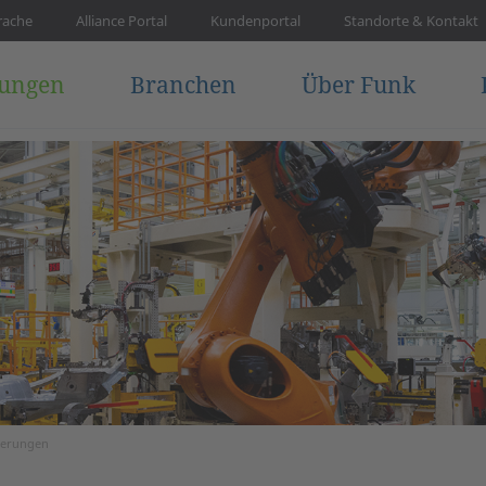
rache
Alliance Portal
Kundenportal
Standorte & Kontakt
tungen
Branchen
Über Funk
herungen