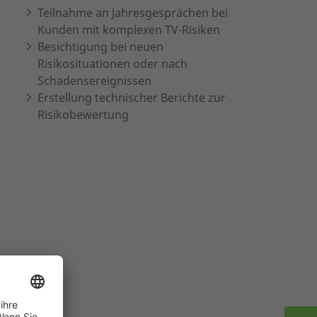
Teilnahme an Jahresgesprächen bei
Kunden mit komplexen TV-Risiken
Besichtigung bei neuen
Risikosituationen oder nach
Schadensereignissen
Erstellung technischer Berichte zur
Risikobewertung