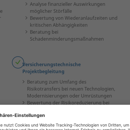
Analyse finanzieller Auswirkungen
te
möglicher Störfälle
r
Bewertung von Wiederanlaufzeiten und
kritischen Abhängigkeiten
Beratung bei
Schadenminderungsmaßnahmen
Versicherungstechnische
Projektbegleitung
Beratung zum Umfang des
Risikotransfers bei neuen Technologien,
Modernisierungen oder Umrüstungen
Bewertung der Risikoreduzierung bei
technischen Änderungen aus
Versicherungssicht
Möglichkeit der Schadenfrüherkennung