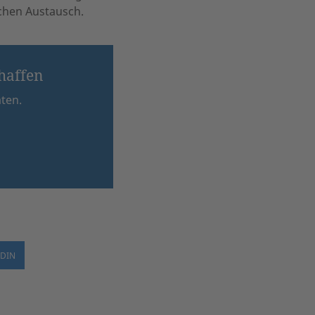
ichen Austausch.
chaffen
aten.