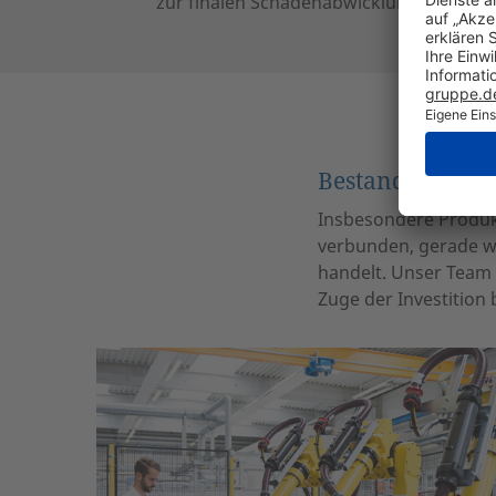
zur finalen Schadenabwicklung
Bestandsrisiken
Insbesondere Produk
verbunden, gerade w
handelt. Unser Team 
Zuge der Investition