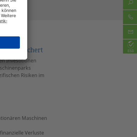
nd abgesichert
n Investitionen
aschinenparks
ifischen Risiken im
ationären Maschinen
nanzielle Verluste