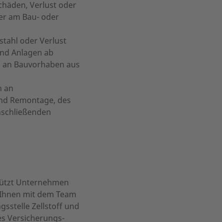
häden, Verlust oder
er am Bau- oder
stahl oder Verlust
und Anlagen ab
n an Bauvorhaben aus
n an
nd Remontage, des
nschließenden
rstützt Unternehmen
 Ihnen mit dem Team
sstelle Zellstoff und
ses Versicherungs-