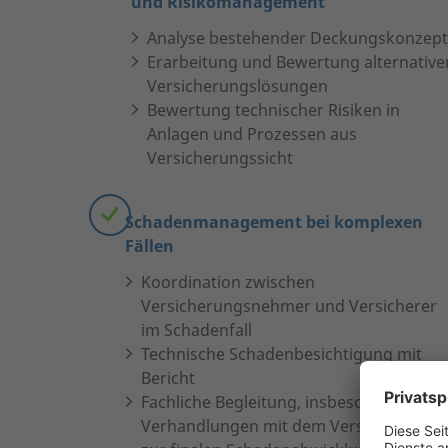
und Risikomanagement
Analyse bestehender Deckungskonzep
Erarbeitung und Bewertung alternative
Versicherungslösungen
Bewertung technischer Risiken in
Anlagen und Prozessen aus
Versicherungssicht
Schadenmanagement bei komplexen
Fällen
Koordination zwischen
Versicherungsnehmer und Versicherer
im Schadenfall
Technische Schadenbesichtigung mit
Bericht
Fachliche Begleitung, insbesondere bei
Verhandlungen mit dem Versicherer, bis