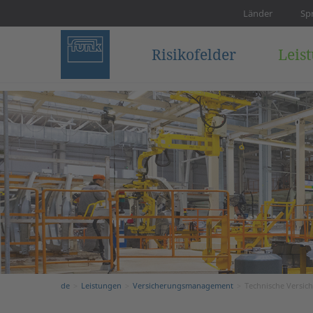
Länder
Sp
Risikofelder
Leis
de
Leistungen
Versicherungs­management
Technische Versic