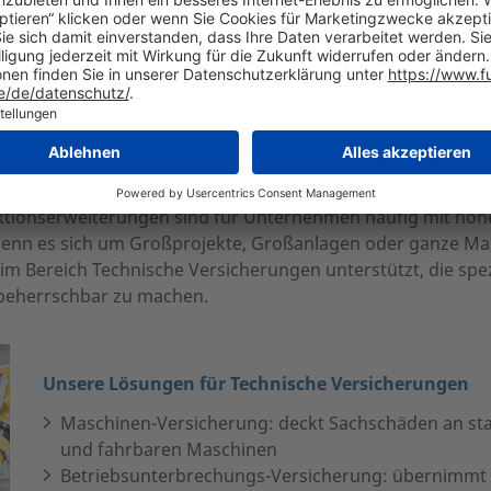
und -verhütung
 und Erweiterungen – zuverlässig bewertet u
tionserweiterungen sind für Unternehmen häufig mit hohe
enn es sich um Großprojekte, Großanlagen oder ganze M
im Bereich Technische Versicherungen unterstützt, die spez
 beherrschbar zu machen.
Unsere Lösungen für Technische Versicherungen
Maschinen-Versicherung: deckt Sachschäden an st
und fahrbaren Maschinen
Betriebsunterbrechungs-Versicherung: übernimmt fi