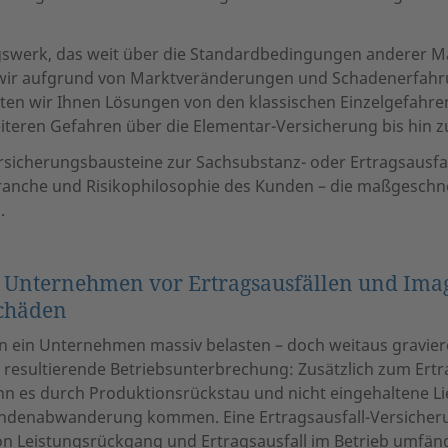
swerk, das weit über die Standardbedingungen anderer M
wir aufgrund von Marktveränderungen und Schadenerfahr
eten wir Ihnen Lösungen von den klassischen Einzelgefahre
teren Gefahren über die Elementar-Versicherung bis hin zu
rsicherungsbausteine zur Sachsubstanz- oder Ertragsausfa
Branche und Risikophilosophie des Kunden – die maßgeschn
.
r Unternehmen vor Ertragsausfällen und Imag
schäden
 ein Unternehmen massiv belasten – doch weitaus graviere
resultierende Betriebsunterbrechung: Zusätzlich zum Ertra
n es durch Produktionsrückstau und nicht eingehaltene Lie
ndenabwanderung kommen. Eine Ertragsausfall-Versicheru
von Leistungsrückgang und Ertragsausfall im Betrieb umfäng