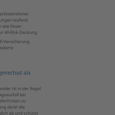
arktteilnehmer
ungen laufend
n wie Feuer-
r All-Risk-Deckung.
ll-Versicherung
eiderte
everlust als
nder ist in der Regel
gsausfall bei
ferfristen zu
ng deckt die
lich ab und schützt