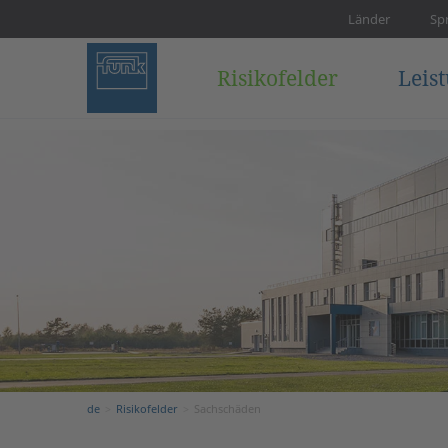
Länder
Sp
Risikofelder
Leis
de
Risikofelder
Sachschäden