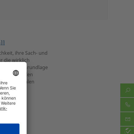
ll
keit, ihre Sach- und
 die wirklich
ng auf der Grundlage
en umfassenden
internationalen
sse eines