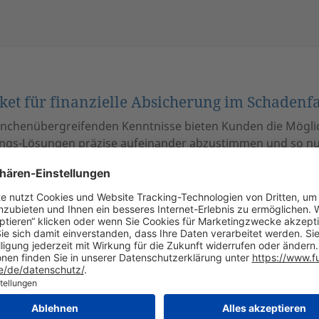
t für finanzielle Absicherung im Schadenfa
nchenübergreifenden Kenntnisse bieten Kunden die Möglich
ngs-Lösungen präzise aufeinander abzustimmen und so nur
en abzuschließen. Wir konzipieren eine passgenaue Lösu
rsicherungsbedarfs und geben unsere Empfehlung für ein
 Internationale Kunden unterstützen wir beim Aufbau von 
men, die jeweils genau auf die Struktur und die Bedürfni
hnitten sind.