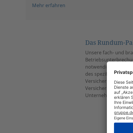
Mehr erfahren
Das Rundum-Pake
Unsere fach- und bra
Betriebsunterbrechu
notwendigen Deckung
des spezifischen Ve
Versicherungsschutz.
Versicherungsprogram
Unternehmens zugesc