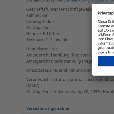
Geschäftsführer (Anschrift jeweils wie vorste
Ralf Becker
Christoph Bülk
Dr. Anja Funk
Hendrik F. Löffler
Bernhard C. Schwanke
Handelsregister:
Amtsgericht Hamburg (Register-Nr. HRB 207
Amtsgericht Charlottenburg (Register-Nr. HR
Umsatzsteuer-Identifikationsnummer: DE11
Verantwortlich für die journalistisch-redaktio
(MStV):
Dr. Anja Funk, Valentinskamp 20, 20354 Ham
Versicherungsmakler