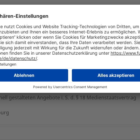
hend):
48)
B 11983)
8566977
nell gestalteten Angebote i. S. d. § 18 Medienstaatsvertrag
burg