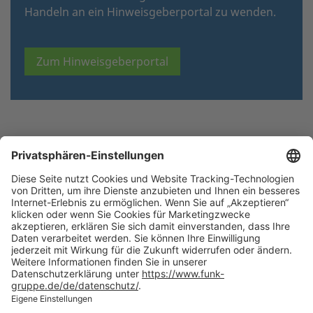
Handeln an ein Hinweisgeberportal zu wenden.
Zum Hinweisgeberportal
NACH OBEN
Die beste Empfehlung. Funk.
+49 40 35914-0
Zentrale Hamburg, Valentinskamp 20, 20354 Hamburg
Alle
Standorte
welcome(at)funk-gruppe.de