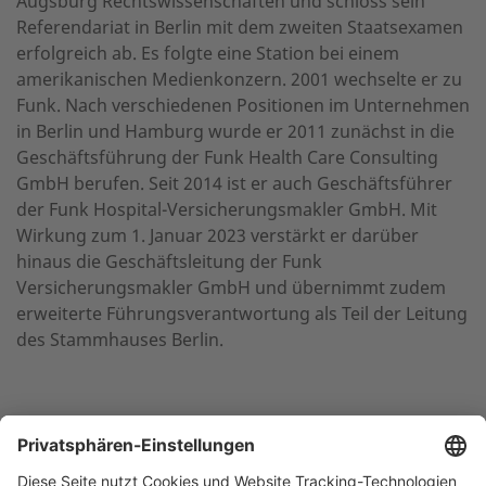
Augsburg Rechtswissenschaften und schloss sein
Referendariat in Berlin mit dem zweiten Staatsexamen
erfolgreich ab. Es folgte eine Station bei einem
amerikanischen Medienkonzern. 2001 wechselte er zu
Funk. Nach verschiedenen Positionen im Unternehmen
in Berlin und Hamburg wurde er 2011 zunächst in die
Geschäftsführung der Funk Health Care Consulting
GmbH berufen. Seit 2014 ist er auch Geschäftsführer
der Funk Hospital-Versicherungsmakler GmbH. Mit
Wirkung zum 1. Januar 2023 verstärkt er darüber
hinaus die Geschäftsleitung der Funk
Versicherungsmakler GmbH und übernimmt zudem
erweiterte Führungsverantwortung als Teil der Leitung
des Stammhauses Berlin.
NACH OBEN