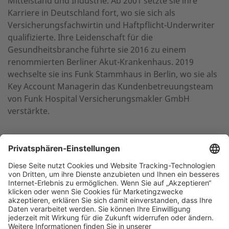
Mittelstand und Industrie. Ab 2001 setzte sie ihre
Karriere in Deutschland fort, wo sie sich als
Versicherungsfachwirtin und Haftpflicht-Underwriter
qualifizierte. Ihre Leidenschaft für die
Gesundheitsbranche führte sie 2016 zu einem
renommierten Berliner Akut-Krankenhaus. 2019
wechselte sie ins Funk Stammhaus in Berlin, wo sie als
Key Account Managerin das Kundenbetreuungsteam
von Funk Hospital Versicherungsmakler GmbH
verstärkte.
NACH OBEN
Die beste Empfehlung. Funk.
+49 40 35914-0