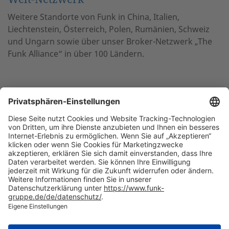
Weitere Standorte von Funk in China, Italien,
Liechtenstein, Österreich, Polen, Rumänien, Schweiz
und Ungarn sowie über unser Broker-Netzwerk „The
Funk Alliance“ in über 100 Ländern.
NACH OBEN
Die beste Empfehlung. Funk.
+49 40 35914-0
Zentrale Hamburg, Valentinskamp 20, 20354 Hamburg
Alle
Standorte
welcome(at)funk-gruppe.de
Internationaler Versicherungsmakler und Risk Consultant