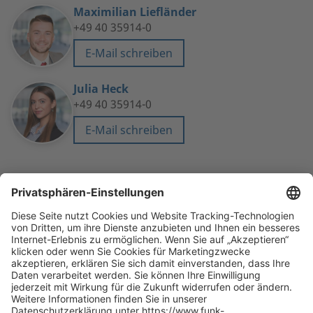
Maximilian Liefländer
+49 40 35914-0
E-Mail schreiben
Julia Heck
+49 40 35914-0
E-Mail schreiben
NACH OBEN
Die beste Empfehlung. Funk.
+49 40 35914-0
Zentrale Hamburg, Valentinskamp 20, 20354 Hamburg
Alle