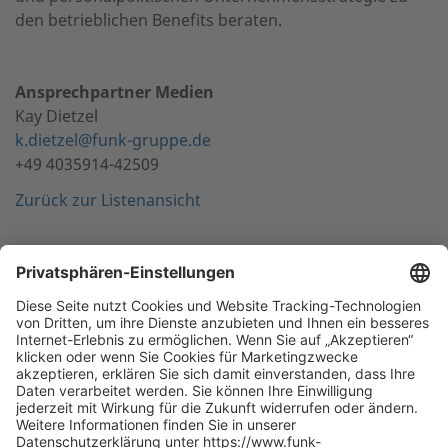
den betrieblichen Benefits beraten.
Ansprechpartner Medien
Kay Dietzel
k.dietzel@funk-gruppe.de
+49 4035914-42509
Zurück zur Listenansicht
NACH OBEN
Die beste Empfehlung. Funk.
+49 40 35914-0
Zentrale Hamburg, Valentinskamp 20, 20354 Hamburg
Alle