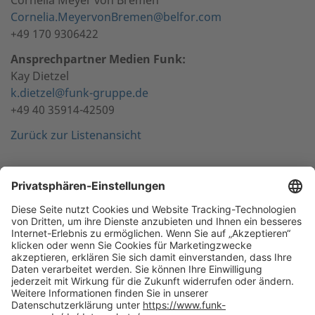
Cornelia.MeyervonBremen@belfor.com
+49 170 9306422
Ansprechpartner Medien Funk:
Kay Dietzel
k.dietzel@funk-gruppe.de
+49 40 35914-42509
Zurück zur Listenansicht
NACH OBEN
Die beste Empfehlung. Funk.
+49 40 35914-0
Zentrale Hamburg, Valentinskamp 20, 20354 Hamburg
Alle
Standorte