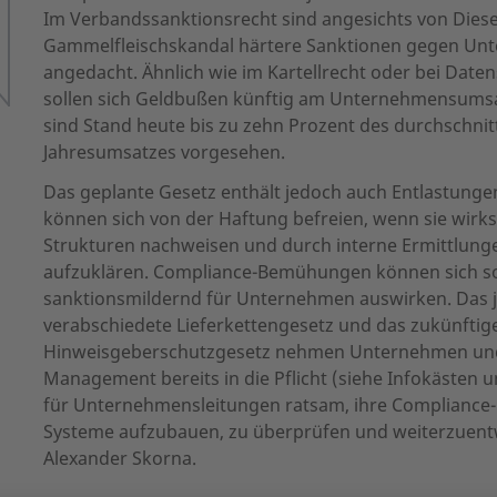
Im Verbandssanktionsrecht sind angesichts von Diese
Gammelfleischskandal härtere Sanktionen gegen U
angedacht. Ähnlich wie im Kartellrecht oder bei Dat
sollen sich Geldbußen künftig am Unternehmensumsat
sind Stand heute bis zu zehn Prozent des durchschnit
Jahresumsatzes vorgesehen.
Das geplante Gesetz enthält jedoch auch Entlastung
können sich von der Haftung befreien, wenn sie wir
Strukturen nachweisen und durch interne Ermittlunge
aufzuklären. Compliance-Bemühungen können sich so
sanktionsmildernd für Unternehmen auswirken. Das 
verabschiedete Lieferkettengesetz und das zukünftig
Hinweisgeberschutzgesetz nehmen Unternehmen und
Management bereits in die Pflicht (siehe Infokästen u
für Unternehmensleitungen ratsam, ihre Complianc
Systeme aufzubauen, zu überprüfen und weiterzuentw
Alexander Skorna.