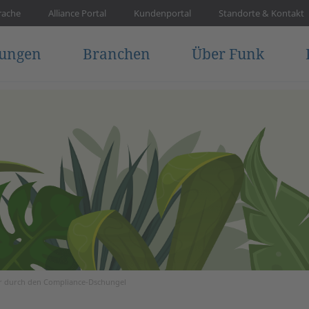
rache
Alliance Portal
Kundenportal
Standorte & Kontakt
tungen
Branchen
Über Funk
r durch den Compliance-Dschungel