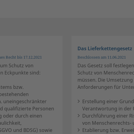
Das Lieferkettengesetz
es Recht bis 17.12.2021
Beschlossen am 11.06.2021
 zum Schutz von
Das Gesetz soll festle
en Eckpunkte sind:
Schutz von Menschenrech
müssen. Die Umsetzung b
stems bzw.
Anforderungen für Unt
 bestehenden
. uneingeschränkter
Erstellung einer Grun
 qualifizierte Personen
Verantwortung in der
ng oder durch einen
Durchführung einer Ris
lichkeit,
von Menschenrechts- 
SGVO und BDSG) sowie
Etablierung bzw. Erw