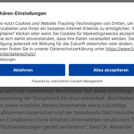
eck: Orientierung und Quick Wins
r Compliance-Check von Funk. Im Zuge der Projektvorberei
Struktur (Compliance-Themenfelder) auf das jeweilige Unt
 werden die Projekt-Erwartungen, Ziel- und Schwerpunktse
stgelegt. Inhaltlicher Projektkern ist ein Workshop bei Unt
aftungsrelevanten Themenfelder, strukturiert nach Innen-
s die zu betrachtenden Szenarien für Unternehmen abgeleit
ierte Gefährdungsanalyse rundet den Compliance-Check ab.
liance-Verstöße identifiziert und bewertet und das wirtsc
 B. Schadenabwehrkosten, Bußgelder) kalkuliert.
die von Funk vorbereitete Benchmark: Auf deren Grundlage
sserung der Compliance-Struktur entwickelt. Abschließe
en sowie mögliche, bereits bestehende sowie zukünftige
maßnahmen besprochen und der bestehende D&O-Versiche
t dem Compliance-Check erhalten Unternehmen strukturiert 
flichtverletzungen gezielt verhindern“, fasst Dr. Alexand