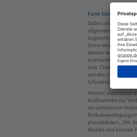
Funk Compliance-Ch
Dabei unterstützt de
allgemeine Analyse-
zugeschnitten. Auch
Sinne eines Audits fe
diesem werden die h
erarbeitet und darau
bzw. Checklisten-bas
werden mögliche Comp
Schadenpotenzial (z.
Hierbei unterstützt 
Maßnahmen zur Verbe
versicherbaren Risik
Risikobewältigungs
plausibilisiert. „Mi
Risiken und können P