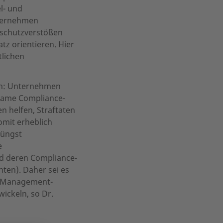
l- und
nternehmen
enschutzverstößen
z orientieren. Hier
tlichen
en: Unternehmen
ksame Compliance-
n helfen, Straftaten
mit erheblich
jüngst
e
 deren Compliance-
nten). Daher sei es
e-Management-
ickeln, so Dr.