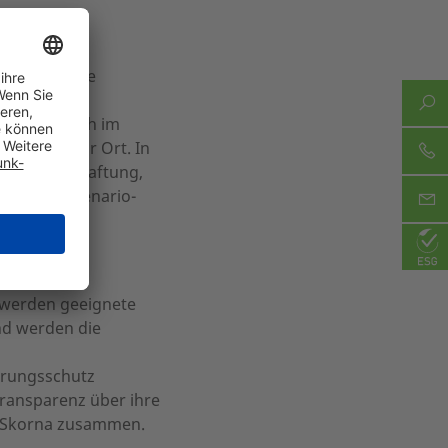
tung wird die
ernehmen
tzungen auch im
ernehmen vor Ort. In
 und Außenhaftung,
et. Eine Szenario-
 In ihr
haftliche
 werden geeignete
nd werden die
rungsschutz
Transparenz über ihre
er Skorna zusammen.