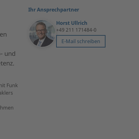
Ihr Ansprechpartner
Horst Ullrich
+49 211 171484-0
len
E-Mail schreiben
o- und
tenz.
mit Funk
aklers
nehmen