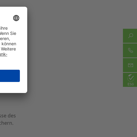
schaden,
nen.
enötigen
rn auch
e und
sse des
chern.