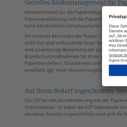
Gezieltes Risikomanagement für Pa
Kennzeichnend für die Papierindustrie sind gro
Papierverarbeitung und die Papierveredelung.
kann beträchtliche Umsatzverluste nach sich zi
Ein weiteres Kernrisiko der Papier- und Zellst
nicht nur eine umfassende Feuer-Versicherung,
eine zuverlässige Bewertung der potenziellen 
Brandschutzmaßnahmen für ihren Betrieb. VZP 
Papierherstellern, Druckereien und Papiergro
empfiehlt ggf. neue Absicherungsmöglichkeite
Auf Ihren Bedarf zugeschnitten: Ve
Die VZP ist seit Jahrzehnten eng mit der Papie
Unternehmen. So bietet die VZP individuelle V
einzelnen Kunden zugeschnitten sind und die he