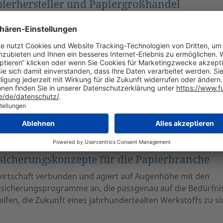
pierhersteller und Papiergroßhandel
ße, komplexe Anlagen für die Papierproduktion, die
 Eine Betriebsunterbrechung, etwa durch einen Maschinen
ehen, wenn z. B. Lieferfristen nicht eingehalten werden kön
offindustrie sind Feuerschäden. Händler und Produzenten b
 die alle branchentypischen Eventualitäten abdeckt, sonde
Risiken und konsekutiv darauf aufbauende
analysiert die unternehmensspezifischen Risiken von
ßhändlern, prüft regelmäßig bestehende Deckungskonzept
n in Abstimmung mit aktuellen Marktentwicklungen.
rsicherungskonzepte für die Papierbranche
rwirtschaft verbunden und agiert auf Augenhöhe mit den
ersicherungsprogramme an, die passgenau auf die Bedürfni
lfen, die Zukunft eines jahrhundertealten Werkstoffs zu si