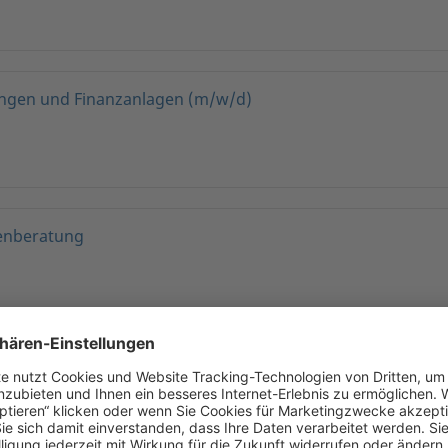
ngen und Finanzanlagen (m/w/d)
denberatung
erung Key Accounts