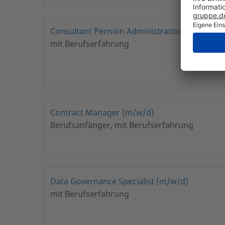
Consultant Pension Administration Internati
mit Berufserfahrung
Contract Manager (m/w/d)
Berufsanfänger, mit Berufserfahrung
Data Governance Specialist (m/w/d)
mit Berufserfahrung