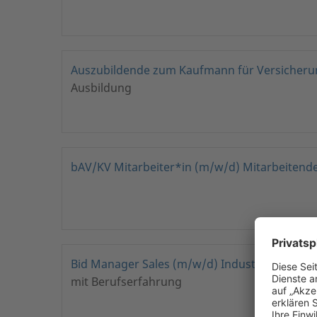
Auszubildende zum Kaufmann für Versicheru
Ausbildung
bAV/KV Mitarbeiter*in (m/w/d) Mitarbeiten
Bid Manager Sales (m/w/d) Industrieversich
mit Berufserfahrung