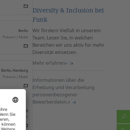
Diversity & Inclusion bei
Funk
Wir fördern Vielfalt in unserem
Berlin
Präsenz / Mobil
Team. Lesen Sie, in welchen
Bereichen wir uns aktiv für mehr
Diversität einsetzen.
Mehr erfahren
Berlin, Hamburg
Präsenz / Mobil
Informationen über die
Erhebung und Verarbeitung
personenbezogener
Bewerberdaten.
Hamburg
Präsenz / Mobil