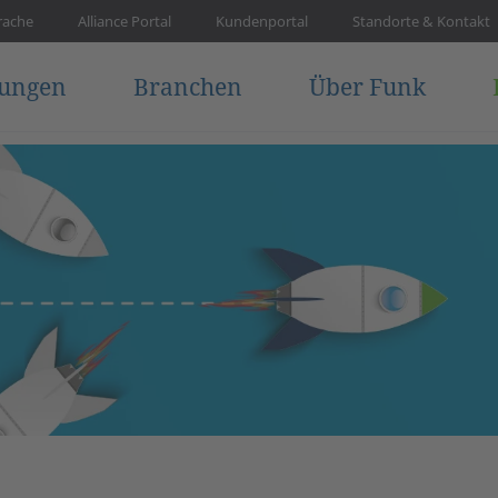
rache
Alliance Portal
Kundenportal
Standorte & Kontakt
tungen
Branchen
Über Funk