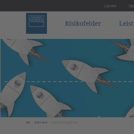
Länder
Sp
Risikofelder
Leis
de
Karriere
Stellenangebote